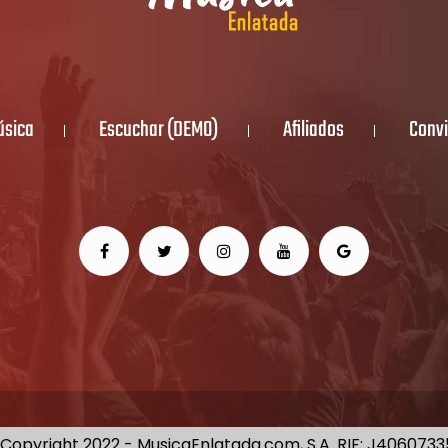
úsica
Escuchar (DEMO)
Afiliados
Convi
Copyright 2022 - MusicaEnlatada.com, S.A. RIF: J406073