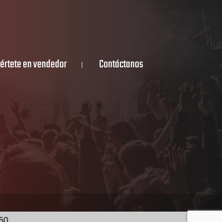
értete en vendedor
Contáctanos
350