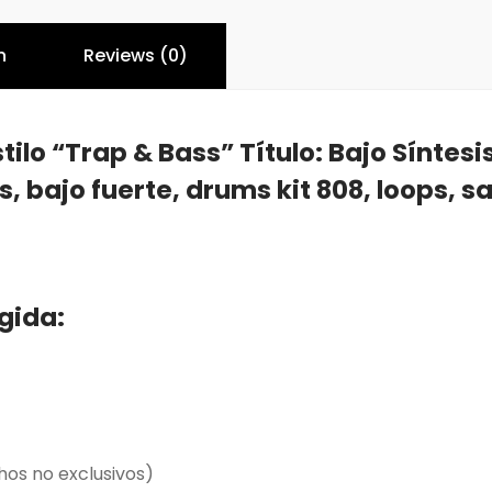
n
Reviews (0)
tilo “Trap & Bass” Título: Bajo Síntes
, bajo fuerte, drums kit 808, loops, sa
egida:
hos no exclusivos)