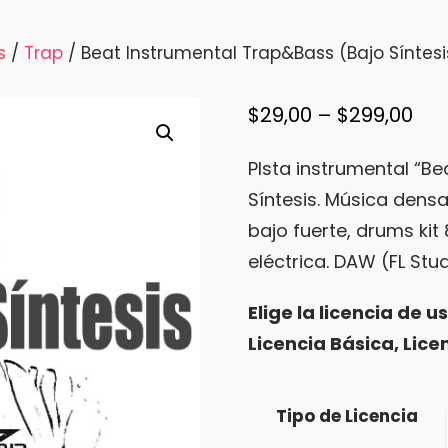
s
/
Trap
/ Beat Instrumental Trap&Bass (Bajo Síntes
Pri
$
29,00
–
$
299,00
ran
PIsta instrumental “Bea
$29
Síntesis. Música densa
thr
bajo fuerte, drums kit 
$29
eléctrica. DAW (FL Stud
Elige la licencia de u
Licencia Básica, Lice
Tipo de Licencia