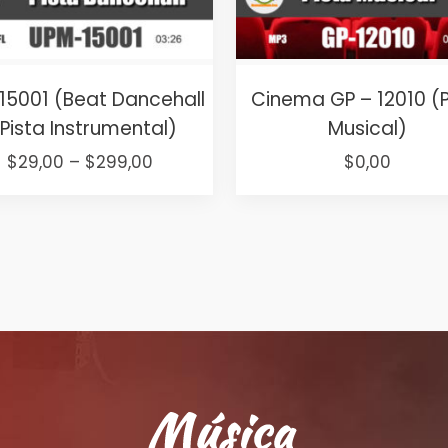
15001 (Beat Dancehall
Cinema GP – 12010 (P
 Pista Instrumental)
Musical)
Price
Original
Curren
$
29,00
–
$
299,00
$
0,00
range:
price
price
This
$29,00
was:
is:
product
through
$15,00.
$0,00.
has
$299,00
multiple
variants.
The
options
may
be