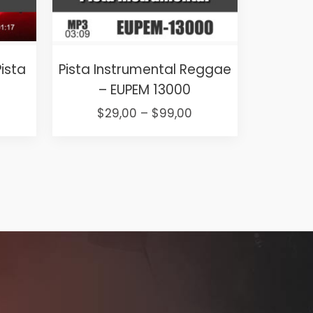
ista
Pista Instrumental Reggae
– EUPEM 13000
t
Price
$
29,00
–
$
99,00
range:
This
$29,00
product
through
has
$99,00
multiple
variants.
The
options
may
be