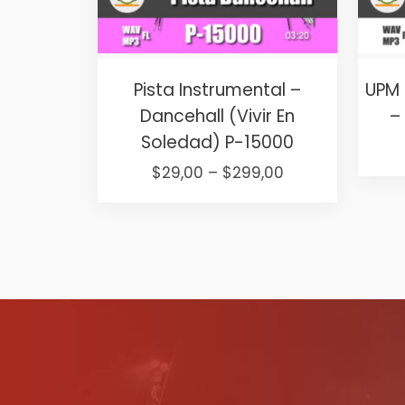
Pista Instrumental –
UPM 
Dancehall (Vivir En
–
Soledad) P-15000
Price
$
29,00
–
$
299,00
range:
This
$29,00
product
through
has
$299,00
multiple
variants.
The
options
may