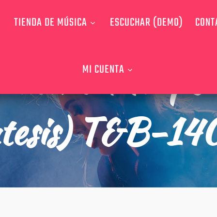
TIENDA DE MÚSICA
ESCUCHAR (DEMO)
CONT
rumental Trap&
MI CUENTA
tesis) T&B-1