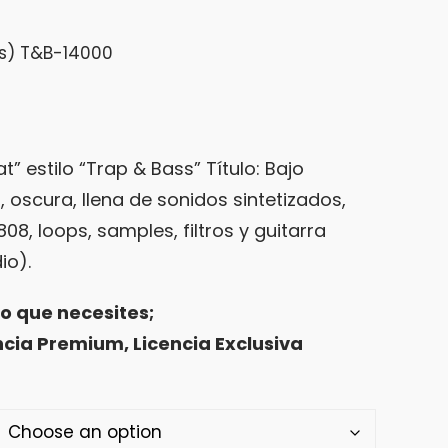
is) T&B-14000
ce
ge:
t” estilo “Trap & Bass” Título: Bajo
,00
, oscura, llena de sonidos sintetizados,
ough
808, loops, samples, filtros y guitarra
9,00
io).
so que necesites;
ncia Premium, Licencia Exclusiva