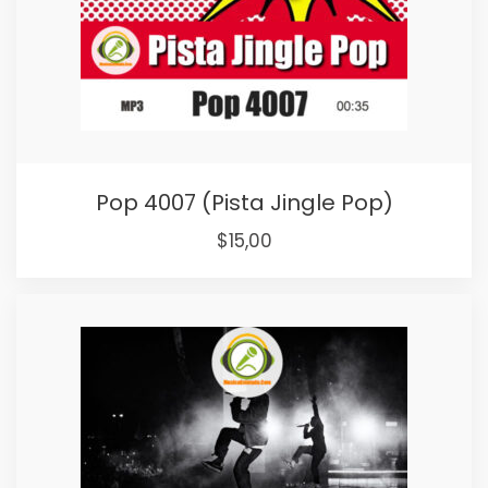
Pop 4007 (Pista Jingle Pop)
Original
Current
$
15,00
price
price
was:
is:
$25,00.
$15,00.