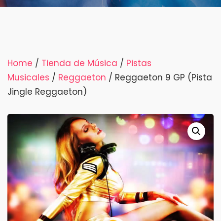
Home
/
Tienda de Música
/
Pistas
Musicales
/
Reggaeton
/ Reggaeton 9 GP (Pista
Jingle Reggaeton)