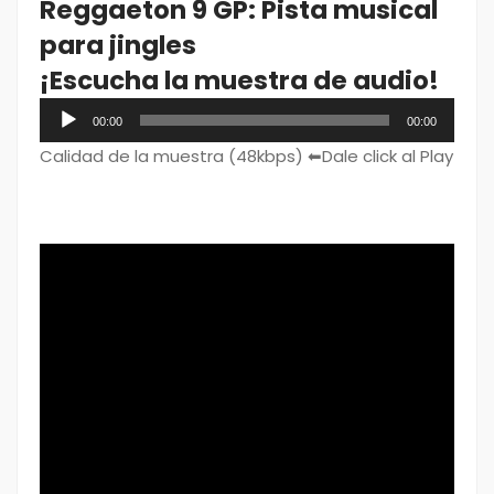
Reggaeton 9 GP: Pista musical
para jingles
¡Escucha la muestra de audio!
Audio
00:00
00:00
Player
Calidad de la muestra (48kbps) ⬅Dale click al Play