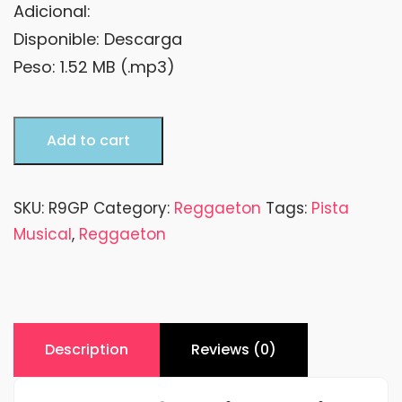
Adicional:
Disponible: Descarga
Peso: 1.52 MB (.mp3)
Reggaeton
Add to cart
9
GP
(Pista
SKU:
R9GP
Category:
Reggaeton
Tags:
Pista
Jingle
Musical
,
Reggaeton
Reggaeton)
quantity
Description
Reviews (0)