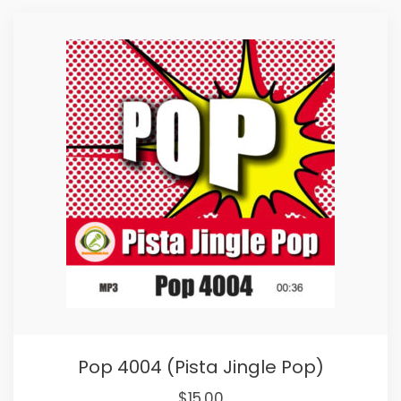
Pop 4004 (Pista Jingle Pop)
Original
Current
$
15,00