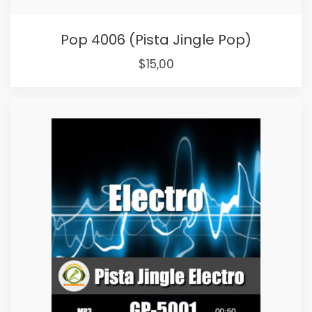
Pop 4006 (Pista Jingle Pop)
Original
Current
$
15,00
price
price
was:
is:
$25,00.
$15,00.