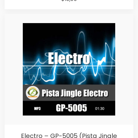
price
price
was:
is:
$25,00.
$15,00.
Electro – GP-5005 (Pista Jingle