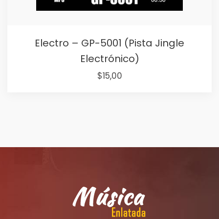
Electro – GP-5001 (Pista Jingle
Electrónico)
Original
Current
$
15,00
price
price
was:
is:
$25,00.
$15,00.