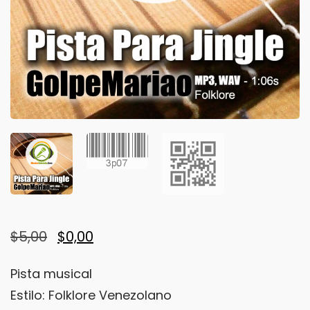
Original
Current
$
5,00
$
0,00
price
price
Pista musical
was:
is:
Estilo: Folklore Venezolano
$5,00.
$0,00.