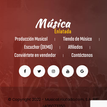
Producción Musical
Tienda de Música
Escuchar (DEMO)
Afiliados
Conviértete en vendedor
Contáctanos
© Copyright 2022 - MusicaEnlatada.com, S.A. RIF:
J406073350